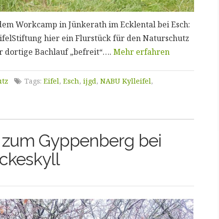
 dem Workcamp in Jünkerath im Ecklental bei Esch:
EifelStiftung hier ein Flurstück für den Naturschutz
 dortige Bachlauf „befreit“….
Mehr erfahren
utz
Tags:
Eifel
,
Esch
,
ijgd
,
NABU Kylleifel
,
on zum Gyppenberg bei
ckeskyll