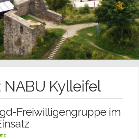
:
NABU Kylleifel
ijgd-Freiwilligengruppe im
Einsatz
tung