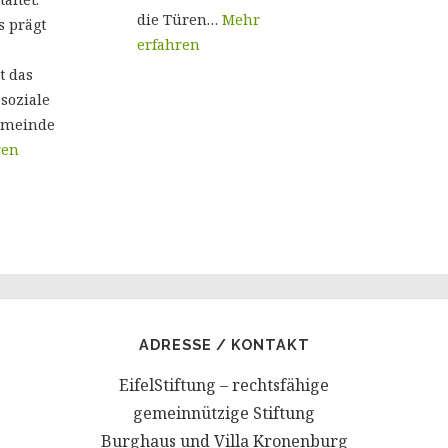
die Türen…
Mehr
s prägt
erfahren
t das
 soziale
emeinde
ren
ADRESSE / KONTAKT
EifelStiftung – rechtsfähige
gemeinnützige Stiftung
Burghaus und Villa Kronenburg