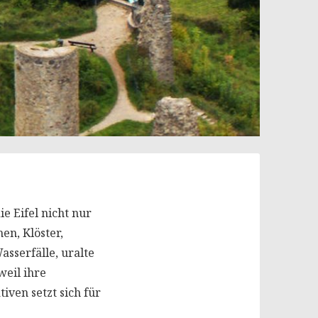
e Eifel nicht nur
en, Klöster,
sserfälle, uralte
weil ihre
iven setzt sich für