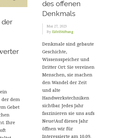
des offenen
Denkmals
 der
Mai 27, 2023
By
EifelStiftung
Denkmale sind gebaute
werter
Geschichte,
Wissensspeicher und
Dritter Ort: Sie vereinen
Menschen, sie machen
den Wandel der Zeit
und alte
 ein
Handwerkstechniken
, der dem
sichtbar. Jedes Jahr
dem Gebet
faszinieren sie uns aufs
ichen
Neue!Auf dieses Jahr
t. Ihre
öffnen wir für
oft
Interessierte am 10.09.
altet.