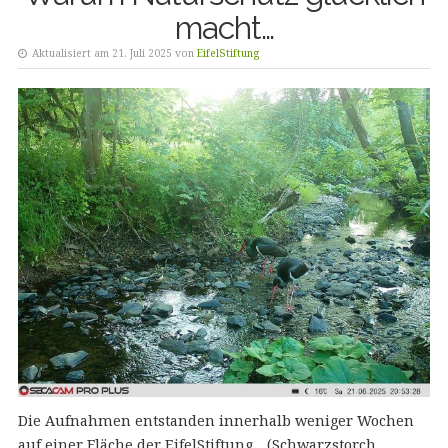
macht…
Aktualisiert am 21. Juli 2025 von
EifelStiftung
Die Aufnahmen entstanden innerhalb weniger Wochen
auf einer Fläche der EifelStiftung….(Schwarzstorch,