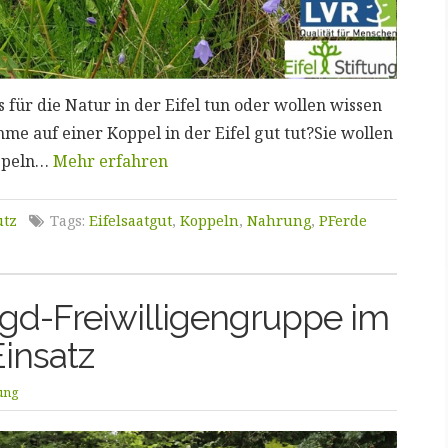
 für die Natur in der Eifel tun oder wollen wissen
e auf einer Koppel in der Eifel gut tut?Sie wollen
oppeln…
Mehr erfahren
utz
Tags:
Eifelsaatgut
,
Koppeln
,
Nahrung
,
PFerde
ijgd-Freiwilligengruppe im
Einsatz
tung