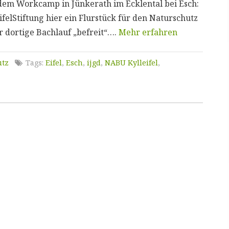
 dem Workcamp in Jünkerath im Ecklental bei Esch:
EifelStiftung hier ein Flurstück für den Naturschutz
 dortige Bachlauf „befreit“….
Mehr erfahren
utz
Tags:
Eifel
,
Esch
,
ijgd
,
NABU Kylleifel
,