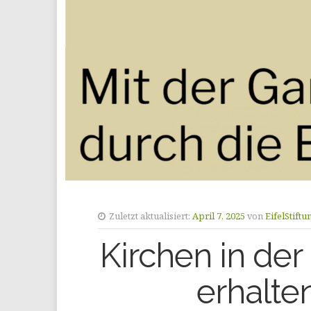
Zuletzt aktualisiert:
April 7, 2025
von
EifelStiftu
Kirchen in der 
erhalte