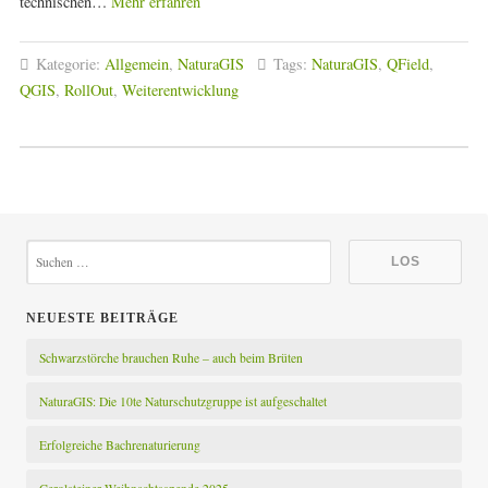
technischen…
Mehr erfahren
Kategorie:
Allgemein
,
NaturaGIS
Tags:
NaturaGIS
,
QField
,
QGIS
,
RollOut
,
Weiterentwicklung
NEUESTE BEITRÄGE
Schwarzstörche brauchen Ruhe – auch beim Brüten
NaturaGIS: Die 10te Naturschutzgruppe ist aufgeschaltet
Erfolgreiche Bachrenaturierung