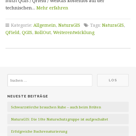
nutzt QGIS / QField / WebGIS kostenlos auf der
technischen…
Mehr erfahren
Kategorie:
Allgemein
,
NaturaGIS
Tags:
NaturaGIS
,
QField
,
QGIS
,
RollOut
,
Weiterentwicklung
NEUESTE BEITRÄGE
Schwarzstörche brauchen Ruhe – auch beim Brüten
NaturaGIS: Die 10te Naturschutzgruppe ist aufgeschaltet
Erfolgreiche Bachrenaturierung