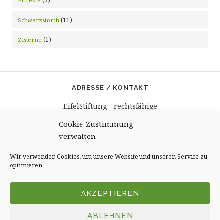
Projekte
(11)
Schwarzstorch
(1)
Zisterne
ADRESSE / KONTAKT
EifelStiftung – rechtsfähige
gemeinnützige Stiftung
Cookie-Zustimmung
Burghaus und Villa Kronenburg
verwalten
Burgbering 12
53949 Dahlem – Kronenburg
Wir verwenden Cookies, um unsere Website und unseren Service zu
Kontakt@EifelStiftung.de
optimieren.
Tel.: +49 (0)6557.9008606
AKZEPTIEREN
ABLEHNEN