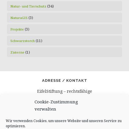
(34)
Natur- und Tierschutz
(3)
NaturaGIS
(3)
Projekte
(11)
Schwarzstorch
(1)
Zisterne
ADRESSE / KONTAKT
EifelStiftung – rechtsfähige
gemeinnützige Stiftung
Cookie-Zustimmung
Burghaus und Villa Kronenburg
verwalten
Burgbering 12
53949 Dahlem – Kronenburg
Wir verwenden Cookies, um unsere Website und unseren Service zu
Kontakt@EifelStiftung.de
optimieren.