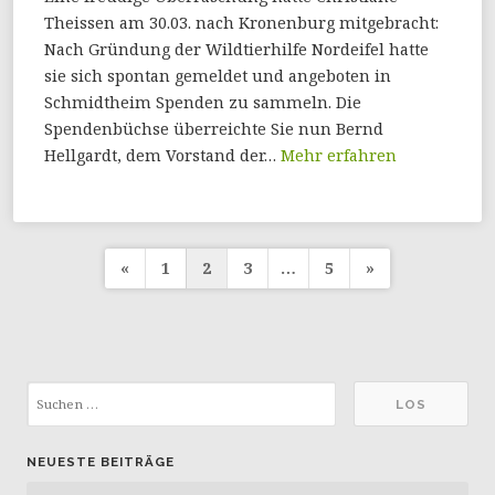
Theissen am 30.03. nach Kronenburg mitgebracht:
Nach Gründung der Wildtierhilfe Nordeifel hatte
sie sich spontan gemeldet und angeboten in
Schmidtheim Spenden zu sammeln. Die
Spendenbüchse überreichte Sie nun Bernd
Hellgardt, dem Vorstand der…
Mehr erfahren
Seitennummerierung
«
1
2
3
…
5
»
der
Beiträge
NEUESTE BEITRÄGE