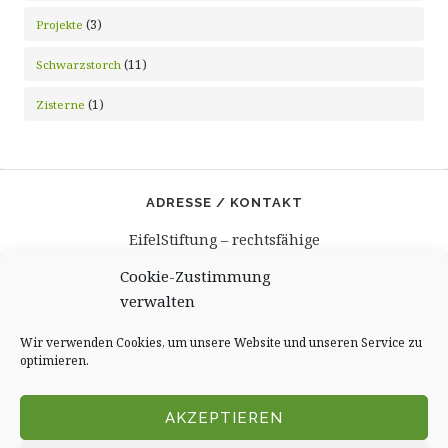
(3)
Projekte
(11)
Schwarzstorch
(1)
Zisterne
ADRESSE / KONTAKT
EifelStiftung – rechtsfähige
gemeinnützige Stiftung
Cookie-Zustimmung
Burghaus und Villa Kronenburg
verwalten
Burgbering 12
53949 Dahlem – Kronenburg
Wir verwenden Cookies, um unsere Website und unseren Service zu
Kontakt@EifelStiftung.de
optimieren.
Tel.: +49 (0)6557.9008606
AKZEPTIEREN